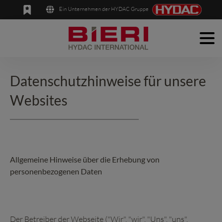
Ein Unternehmen der HYDAC Gruppe
Men
English
Deutsch
Produkte
Datenschutzhinweise für unsere
Anwendungen
Websites
Unternehmen
News
Kontakt
Allgemeine Hinweise über die Erhebung von
personenbezogenen Daten
Der Betreiber der Webseite ("Wir", "wir", "Uns", "uns",