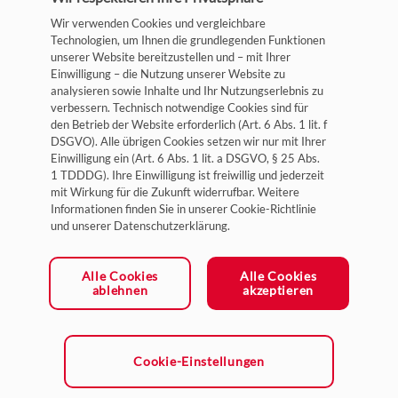
Version 2.5
Quellenhinweise:
Wir verwenden Cookies und vergleichbare
Kategorien von personenbezogenen Daten
Technologien, um Ihnen die grundlegenden Funktionen
02/2023
unserer Website bereitzustellen und – mit Ihrer
Rechtsgrundlagen für die Verarbeitung
© scharfsinn86 by Adobe Stock
Einwilligung – die Nutzung unserer Website zu
Version 3.0
© JT Jeeraphun by Adobe Stock
analysieren sowie Inhalte und Ihr Nutzungserlebnis zu
verbessern. Technisch notwendige Cookies sind für
Speicherdauer
Impressum
den Betrieb der Website erforderlich (Art. 6 Abs. 1 lit. f
Zweck der Verarbeitung
08/2023
© Alexander Limbach by Adobe Stock
DSGVO). Alle übrigen Cookies setzen wir nur mit Ihrer
Datenschutz
Website
Einwilligung ein (Art. 6 Abs. 1 lit. a DSGVO, § 25 Abs.
Kategorien von personenbezogenen Daten
Version 3.5
1 TDDDG). Ihre Einwilligung ist freiwillig und jederzeit
Allgemeine Geschäftsbedingungen
© Nikolay E by Adobe Stock
mit Wirkung für die Zukunft widerrufbar. Weitere
© Roland Abel by Adobe Stock
Unserer Website und Gewährleistung von Stabilität und
Cookie-Einstellungen
Informationen finden Sie in unserer Cookie-Richtlinie
Rechtsgrundlagen für die Verarbeitung
10/2023
Sicherheit
und unserer Datenschutzerklärung.
Unser System ruft automatisch persönliche Daten von
© Oksana by Adobe Stock
Speicherdauer
Version 4.0
Ihrem Computersystem ab, wenn Sie unsere Website
Ein Unternehmen der HYDAC Gruppe
Alle Cookies
Alle Cookies
Company
besuchen. Die von uns über Sie gesammelten
© Alexstar by Adobe Stock
ablehnen
akzeptieren
Website
01/2024
persönlichen Daten werden in den Protokolldateien
© Sergey Ryzhov by Adobe Stock
Country
unseres Systems gespeichert. Diese Daten werden nicht
LUX, Extention / Wired Minds
Version 4.5
zusammen mit anderen persönlichen Daten gespeichert.
© Oksana by Adobe Stock
Cookie-Einstellungen
E-Mail
Dies ist notwendig, um Ihnen unsere Website anzeigen
Erweiterung für das Contend-Managemement-System um das
02/2024
zu können und um Stabilität und Sicherheit zu
Die Urheberrechte und gewerblichen Schutzrechte an hier veröffentlichten Inhalten