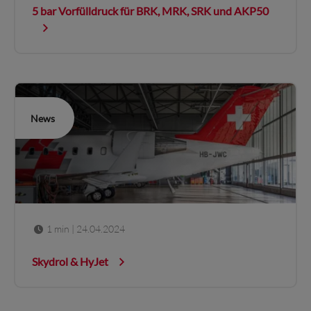
5 bar Vorfülldruck für BRK, MRK, SRK und AKP50
News
1 min
| 24.04.2024
Skydrol & HyJet