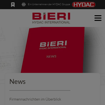
Ein Unternehmen der HYDAC Gruppe
Men
English
Deutsch
Produkte
Anwendungen
Unternehmen
News
Kontakt
News
Firmennachrichten im Überblick