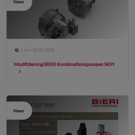
News
1 min
| 06.08.2025
Modifizierung BIERI Kombinationspumpen SKPI
News