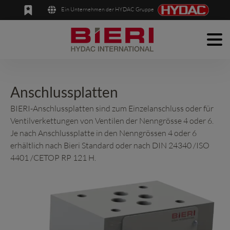
Ein Unternehmen der HYDAC Gruppe
Men
English
Deutsch
Produkte
Anwendungen
Anschlussplatten
BIERI-Anschlussplatten sind zum Einzelanschluss oder für
Unternehmen
Ventilverkettungen von Ventilen der Nenngrösse 4 oder 6.
Je nach Anschlussplatte in den Nenngrössen 4 oder 6
News
erhältlich nach Bieri Standard oder nach DIN 24340 /ISO
Kontakt
4401 /CETOP RP 121 H.