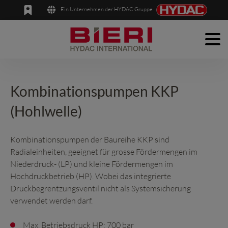
Ein Unternehmen der HYDAC Gruppe
Men
English
Deutsch
Produkte
Anwendungen
Kombinationspumpen KKP
(Hohlwelle)
Unternehmen
News
Kombinationspumpen der Baureihe KKP sind
Radialeinheiten, geeignet für grosse Fördermengen im
Kontakt
Niederdruck- (LP) und kleine Fördermengen im
Hochdruckbetrieb (HP). Wobei das integrierte
Druckbegrentzungsventil nicht als Systemsicherung
verwendet werden darf.
Max. Betriebsdruck HP: 700 bar