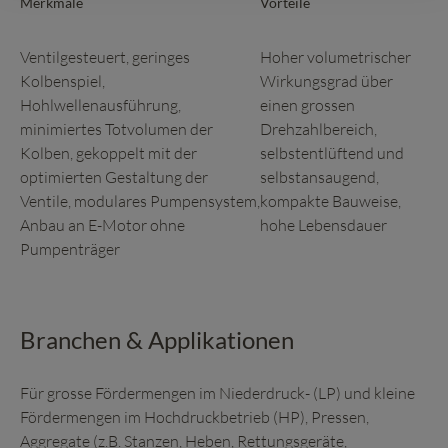
Merkmale
Vorteile
Ventilgesteuert, geringes
Hoher volumetrischer
Kolbenspiel,
Wirkungsgrad über
Hohlwellenausführung,
einen grossen
minimiertes Totvolumen der
Drehzahlbereich,
Kolben, gekoppelt mit der
selbstentlüftend und
optimierten Gestaltung der
selbstansaugend,
Ventile, modulares Pumpensystem,
kompakte Bauweise,
Anbau an E-Motor ohne
hohe Lebensdauer
Pumpenträger
Branchen & Applikationen
Für grosse Fördermengen im Niederdruck- (LP) und kleine
Fördermengen im Hochdruckbetrieb (HP), Pressen,
Aggregate (z.B. Stanzen, Heben, Rettungsgeräte,