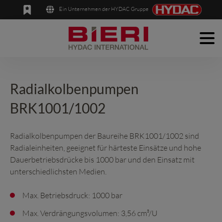
Ein Unternehmen der HYDAC Gruppe
Men
English
Deutsch
Produkte
Anwendungen
Radialkolbenpumpen
BRK1001/1002
Unternehmen
News
Radialkolbenpumpen der Baureihe BRK1001/1002 sind
Radialeinheiten, geeignet für härteste Einsätze und hohe
Kontakt
Dauerbetriebsdrücke bis 1000 bar und den Einsatz mit
unterschiedlichsten Medien.
Max. Betriebsdruck: 1000 bar
Max. Verdrängungsvolumen: 3,56 cm³/U