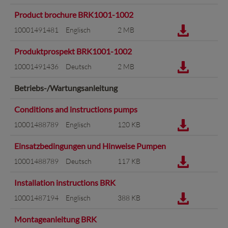
Product brochure BRK1001-1002
10001491481
Englisch
2 MB
Produktprospekt BRK1001-1002
10001491436
Deutsch
2 MB
Betriebs-/Wartungsanleitung
Conditions and instructions pumps
10001488789
Englisch
120 KB
Einsatzbedingungen und Hinweise Pumpen
10001488789
Deutsch
117 KB
Installation instructions BRK
10001487194
Englisch
388 KB
Montageanleitung BRK