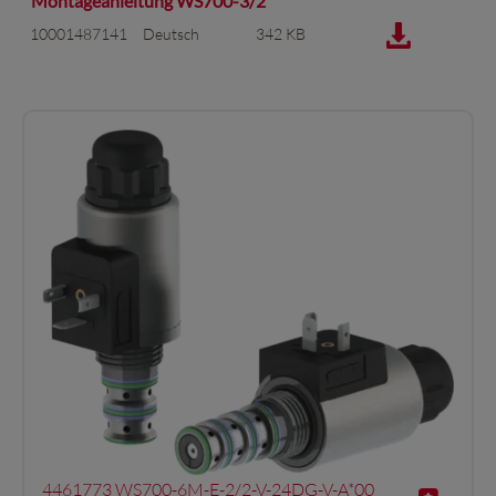
Montageanleitung WS700-3/2
10001487141
Deutsch
342 KB
4461773 WS700-6M-E-2/2-V-24DG-V-A*00