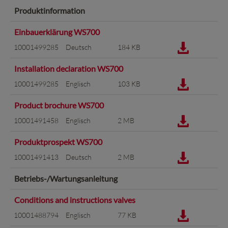
Produktinformation
Einbauerklärung WS700
10001499285
Deutsch
184 KB
Installation declaration WS700
10001499285
Englisch
103 KB
Product brochure WS700
10001491458
Englisch
2 MB
Produktprospekt WS700
10001491413
Deutsch
2 MB
Betriebs-/Wartungsanleitung
Conditions and instructions valves
10001488794
Englisch
77 KB