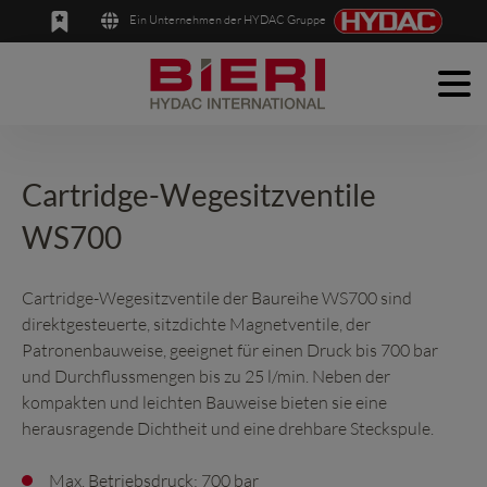
Ein Unternehmen der HYDAC Gruppe
Men
English
Deutsch
Produkte
Anwendungen
Cartridge-Wegesitzventile
WS700
Unternehmen
News
Cartridge-Wegesitzventile der Baureihe WS700 sind
direktgesteuerte, sitzdichte Magnetventile, der
Kontakt
Patronenbauweise, geeignet für einen Druck bis 700 bar
und Durchflussmengen bis zu 25 l/min. Neben der
kompakten und leichten Bauweise bieten sie eine
herausragende Dichtheit und eine drehbare Steckspule.
Max. Betriebsdruck: 700 bar