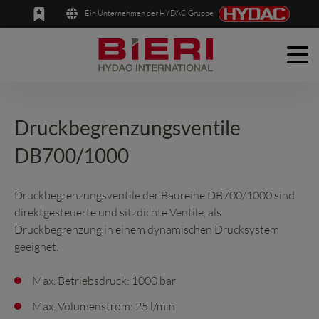
Ein Unternehmen der HYDAC Gruppe
Men
English
Deutsch
Produkte
Anwendungen
Druckbegrenzungsventile
DB700/1000
Unternehmen
News
Druckbegrenzungsventile der Baureihe DB700/1000 sind
direktgesteuerte und sitzdichte Ventile, als
Kontakt
Druckbegrenzung in einem dynamischen Drucksystem
geeignet.
Max. Betriebsdruck: 1000 bar
Max. Volumenstrom: 25 l/min