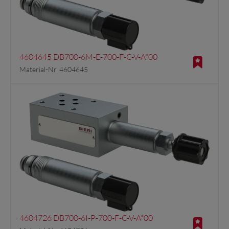
4604645 DB700-6M-E-700-F-C-V-A*00
Material-Nr. 4604645
4604726 DB700-6I-P-700-F-C-V-A*00