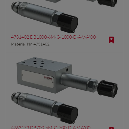
4731402 DB1000-6M-G-1000-D-A-V-A*00
Material-Nr. 4731402
4763173 DB700-6M-G-700-D-A-V-A*00