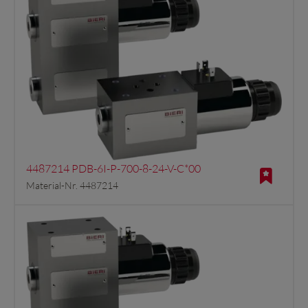
4487214 PDB-6I-P-700-8-24-V-C*00
Material-Nr. 4487214