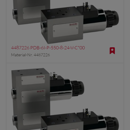
4487226 PDB-6I-P-550-8-24-V-C*00
Material-Nr. 4487226