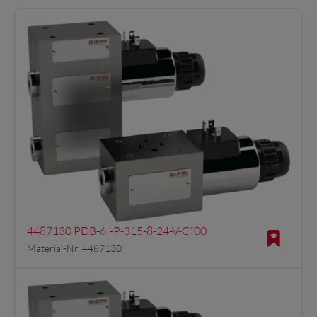
4487130 PDB-6I-P-315-8-24-V-C*00
Material-Nr. 4487130