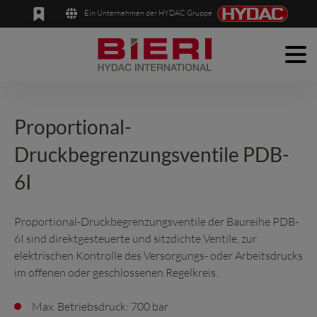
Ein Unternehmen der HYDAC Gruppe
Men
English
Deutsch
Produkte
Anwendungen
Proportional-
Druckbegrenzungsventile PDB-
Unternehmen
6I
News
Kontakt
Proportional-Druckbegrenzungsventile der Baureihe PDB-
6I sind direktgesteuerte und sitzdichte Ventile, zur
elektrischen Kontrolle des Versorgungs- oder Arbeitsdrucks
im offenen oder geschlossenen Regelkreis.
Max. Betriebsdruck: 700 bar