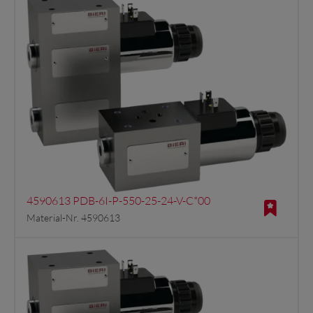
4590613 PDB-6I-P-550-25-24-V-C*00
Material-Nr. 4590613