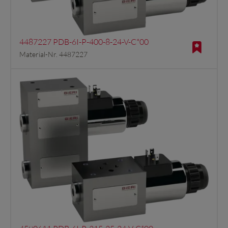
4487227 PDB-6I-P-400-8-24-V-C*00
Material-Nr. 4487227