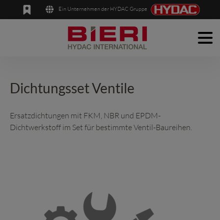
Ein Unternehmen der HYDAC Gruppe
Men
English
Deutsch
Produkte
Anwendungen
Dichtungsset Ventile
Unternehmen
Ersatzdichtungen mit FKM, NBR und EPDM-
Dichtwerkstoff im Set für bestimmte Ventil-Baureihen.
News
Kontakt