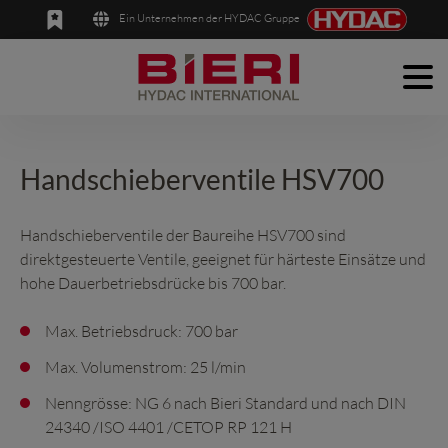
Ein Unternehmen der HYDAC Gruppe
Men
English
Deutsch
Produkte
Anwendungen
Handschieberventile HSV700
Unternehmen
Handschieberventile der Baureihe HSV700 sind
direktgesteuerte Ventile, geeignet für härteste Einsätze und
News
hohe Dauerbetriebsdrücke bis 700 bar.
Kontakt
Max. Betriebsdruck: 700 bar
Max. Volumenstrom: 25 l/min
Nenngrösse: NG 6 nach Bieri Standard und nach DIN
24340 /ISO 4401 /CETOP RP 121 H