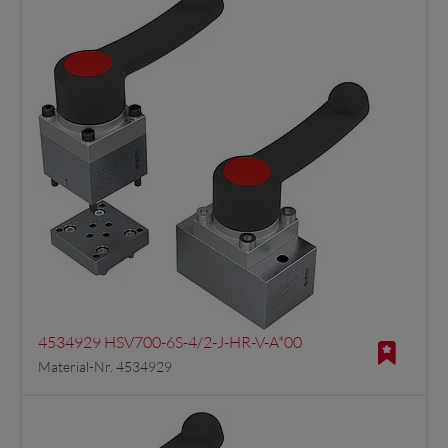
4534929 HSV700-6S-4/2-J-HR-V-A*00
Material-Nr. 4534929