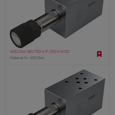
4052346 SBV700-6-F-350-V-A*00
Material-Nr. 4052346