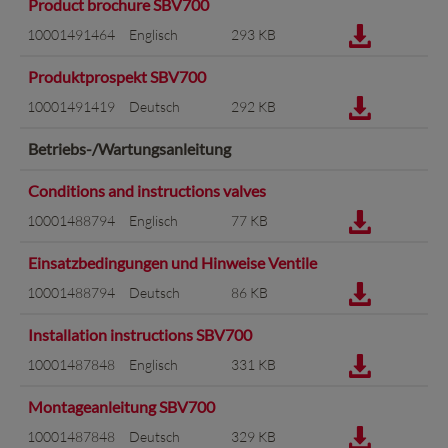
Product brochure SBV700
10001491464
Englisch
293 KB
Produktprospekt SBV700
10001491419
Deutsch
292 KB
Betriebs-/Wartungsanleitung
Conditions and instructions valves
10001488794
Englisch
77 KB
Einsatzbedingungen und Hinweise Ventile
10001488794
Deutsch
86 KB
Installation instructions SBV700
10001487848
Englisch
331 KB
Montageanleitung SBV700
10001487848
Deutsch
329 KB