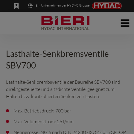
Ein Unternehmen der HYDAC Gruppe
Men
English
Deutsch
Produkte
Anwendungen
Lasthalte-Senkbremsventile
SBV700
Unternehmen
News
Lasthalte-Senkbrembsventile der Baureihe SBV700 sind
direktgesteuerte und sitzdichte Ventile, geeignet zum
Kontakt
Halten bzw. kontrollierten Senken von Lasten.
Max. Betriebsdruck: 700 bar
Max. Volumenstrom: 25 l/min
Nenngrösse: NG 6 nach DIN 24340 /ISO 4401 /CETOP