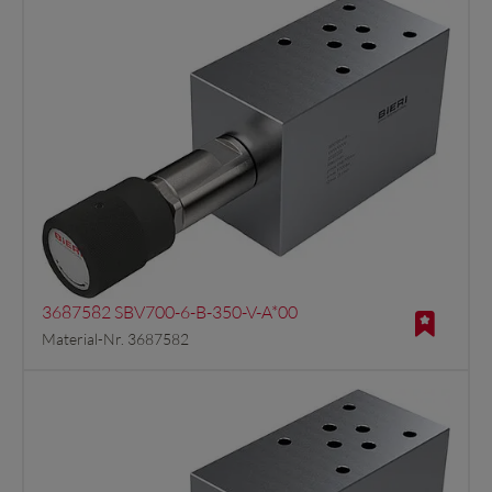
3687582 SBV700-6-B-350-V-A*00
Material-Nr. 3687582