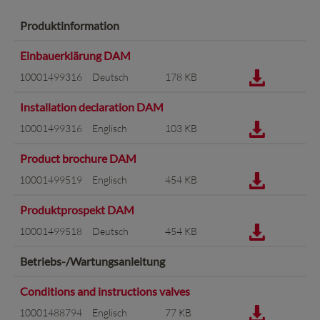
Produktinformation
Einbauerklärung DAM
10001499316
Deutsch
178 KB
Installation declaration DAM
10001499316
Englisch
103 KB
Product brochure DAM
10001499519
Englisch
454 KB
Produktprospekt DAM
10001499518
Deutsch
454 KB
Betriebs-/Wartungsanleitung
Conditions and instructions valves
10001488794
Englisch
77 KB