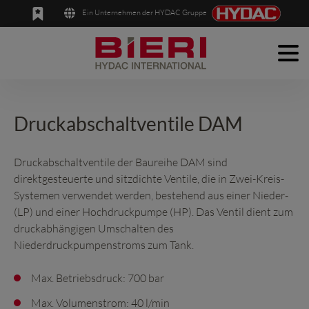
Ein Unternehmen der HYDAC Gruppe
Men
English
Deutsch
Produkte
Anwendungen
Druckabschaltventile DAM
Unternehmen
Druckabschaltventile der Baureihe DAM sind
direktgesteuerte und sitzdichte Ventile, die in Zwei-Kreis-
News
Systemen verwendet werden, bestehend aus einer Nieder-
Kontakt
(LP) und einer Hochdruckpumpe (HP). Das Ventil dient zum
druckabhängigen Umschalten des
Niederdruckpumpenstroms zum Tank.
Max. Betriebsdruck: 700 bar
Max. Volumenstrom: 40 l/min